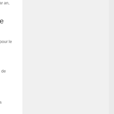
ar an,
re
pour le
e de
a