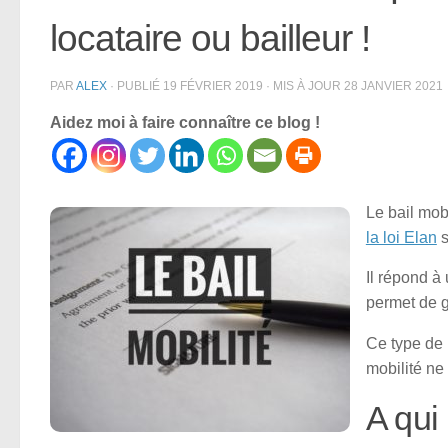
locataire ou bailleur !
PAR
ALEX
· PUBLIÉ
19 FÉVRIER 2019
· MIS À JOUR
28 JANVIER 2021
Aidez moi à faire connaître ce blog !
Le bail mob
la loi Elan
s
Il répond à 
permet de g
Ce type de 
mobilité ne
A qui 