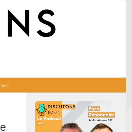
ntact
ue