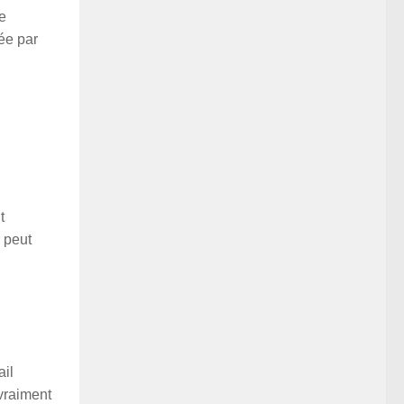
e
tée par
t
r peut
ail
 vraiment