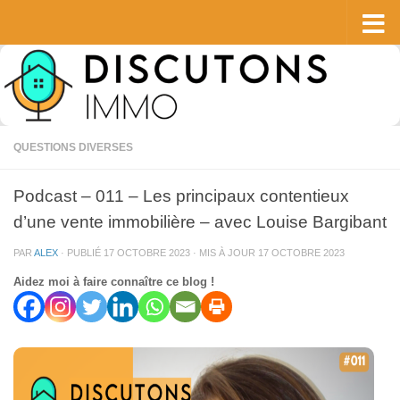
Skip to content
QUESTIONS DIVERSES
Podcast – 011 – Les principaux contentieux
d’une vente immobilière – avec Louise Bargibant
PAR
ALEX
· PUBLIÉ
17 OCTOBRE 2023
· MIS À JOUR
17 OCTOBRE 2023
Aidez moi à faire connaître ce blog !