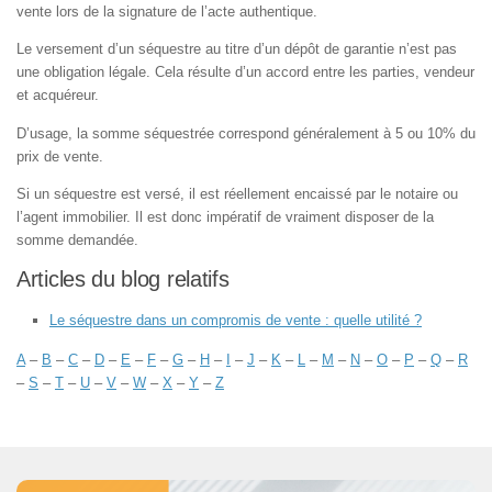
vente lors de la signature de l’acte authentique.
Le versement d’un séquestre au titre d’un dépôt de garantie n’est pas
une obligation légale. Cela résulte d’un accord entre les parties, vendeur
et acquéreur.
D’usage, la somme séquestrée correspond généralement à 5 ou 10% du
prix de vente.
Si un séquestre est versé, il est réellement encaissé par le notaire ou
l’agent immobilier. Il est donc impératif de vraiment disposer de la
somme demandée.
Articles du blog relatifs
Le séquestre dans un compromis de vente : quelle utilité ?
A
–
B
–
C
–
D
–
E
–
F
–
G
–
H
–
I
–
J
–
K
–
L
–
M
–
N
–
O
–
P
–
Q
–
R
–
S
–
T
–
U
–
V
–
W
–
X
–
Y
–
Z