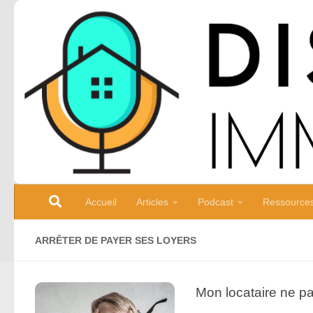
Skip to content
Accueil
Articles
Podcast
Ressource
ARRÊTER DE PAYER SES LOYERS
Mon locataire ne paie