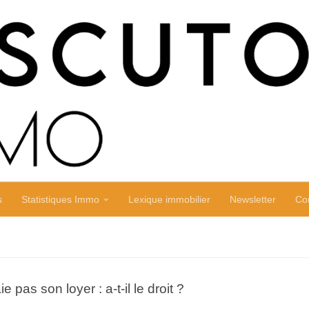
s
Statistiques Immo
Lexique immobilier
Newsletter
Co
 pas son loyer : a-t-il le droit ?