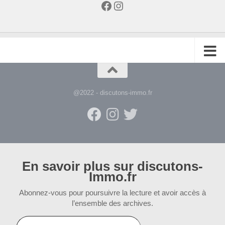
Facebook
Instagram
@2022 - discutons-immo.fr
En savoir plus sur discutons-
Immo.fr
Abonnez-vous pour poursuivre la lecture et avoir accès à
l’ensemble des archives.
Saisissez