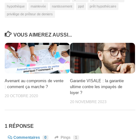
hypothèque
mainlevée
nantissement
ppd
prêt hypothécaire
privilège de prêteur de deniers
VOUS AIMEREZ AUSSI...
Avenant au compromis de vente
Garantie VISALE : la garantie
: comment ça marche ?
ultime contre les impayés de
loyer ?
20 OCTOBRE 2020
20 NOVEMBRE 2023
1 RÉPONSE
Commentaires
0
Pings
1