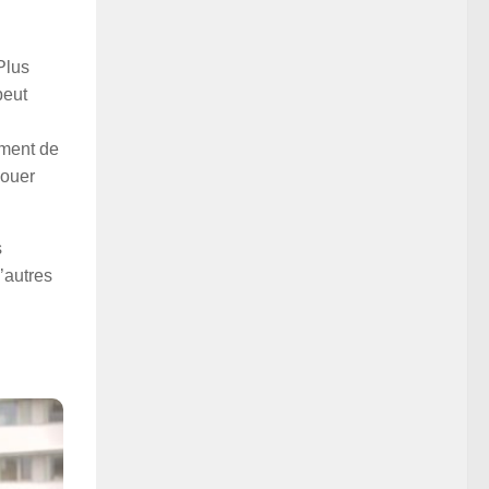
Plus
peut
ement de
jouer
s
’autres