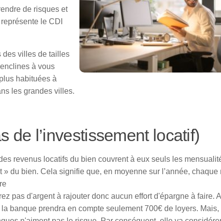
rendre de risques et
e représente le CDI
des villes de tailles
 enclines à vous
 plus habituées à
s les grandes villes.
s de l’investissement locatif)
 des revenus locatifs du bien couvrent à eux seuls les mensualit
t » du bien. Cela signifie que, en moyenne sur l’année, chaque
re
 pas d'argent à rajouter donc aucun effort d'épargne à faire. Ai
, la banque prendra en compte seulement 700€ de loyers. Mais,
nques n'aiment pas le risque. Par conséquent, elle va considére