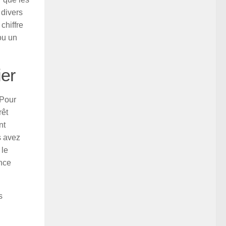
 divers
chiffre
ou un
ier
 Pour
rêt
nt
s avez
 le
ance
s