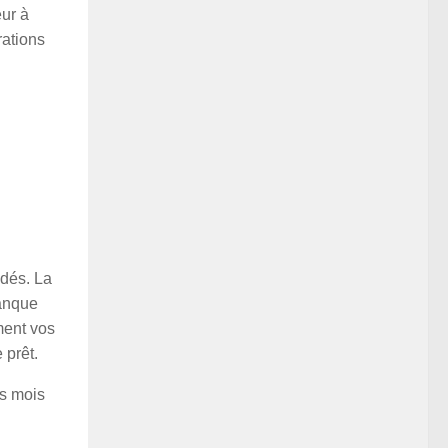
eur à
rations
ndés. La
banque
ment vos
 prêt.
rs mois