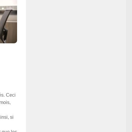
és. Ceci
 mois,
nsi, si
r que les