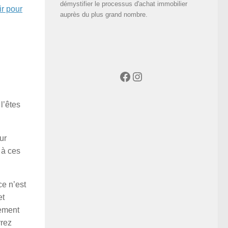
démystifier le processus d'achat immobilier
ir pour
auprès du plus grand nombre.
Facebook
Instagram
l’êtes
ur
 à ces
ce n’est
et
sement
rrez