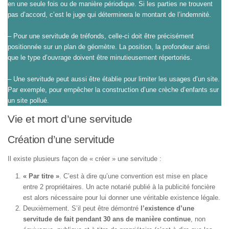
en une seule fois ou de manière périodique. Si les parties ne trouvent
pas d’accord, c’est le juge qui déterminera le montant de l’indemnité.
– Pour une servitude de tréfonds, celle-ci doit être précisément
positionnée sur un plan de géomètre. La position, la profondeur ainsi
que le type d’ouvrage doivent être minutieusement répertoriés.
– Une servitude peut aussi être établie pour limiter les usages d’un site.
Par exemple, pour empêcher la construction d’une crèche d’enfants sur
un site pollué.
Vie et mort d’une servitude
Création d’une servitude
Il existe plusieurs façon de « créer » une servitude :
« Par titre »
. C’est à dire qu’une convention est mise en place
entre 2 propriétaires. Un acte notarié publié à la publicité foncière
est alors nécessaire pour lui donner une véritable existence légale.
Deuxièmement. S’il peut être démontré
l’existence d’une
servitude de fait pendant 30 ans de manière continue
, non