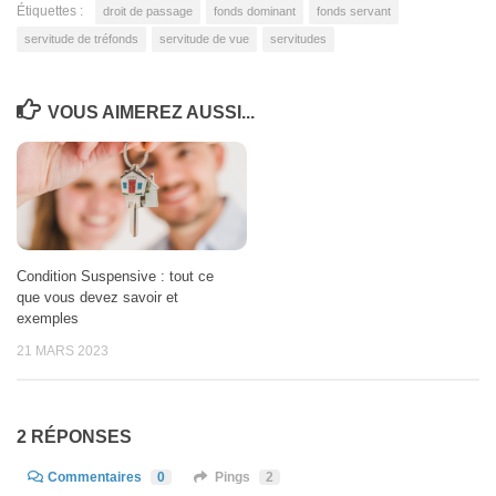
Étiquettes :
droit de passage
fonds dominant
fonds servant
servitude de tréfonds
servitude de vue
servitudes
VOUS AIMEREZ AUSSI...
Condition Suspensive : tout ce
que vous devez savoir et
exemples
21 MARS 2023
2 RÉPONSES
Commentaires
0
Pings
2