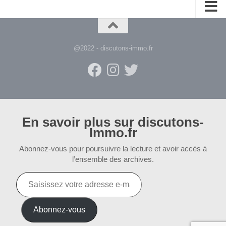
@2022 - discutons-immo.fr
En savoir plus sur discutons-
Immo.fr
Abonnez-vous pour poursuivre la lecture et avoir accès à
l’ensemble des archives.
Saisissez
votre
adresse
e-
Abonnez-vous
mail…