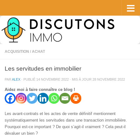
Skip to content
ACQUISITION / ACHAT
Les servitudes en immobilier
PAR
ALEX
· PUBLIÉ
14 NOVEMBRE 2022
· MIS À JOUR
28 NOVEMBRE 2022
Aidez moi à faire connaître ce blog !
Les avant-contrats et les actes de vente définitif mentionnent
systématiquement les servitudes dans une transaction immobilière.
Pourquoi est-ce important ? De quoi s’agit-il vraiment ? Cela peut-il
dévaluer un bien ?