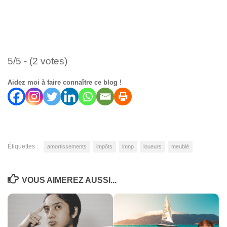
5/5 - (2 votes)
Aidez moi à faire connaître ce blog !
Étiquettes :
amortissements
impôts
lmnp
loueurs
meublé
VOUS AIMEREZ AUSSI...