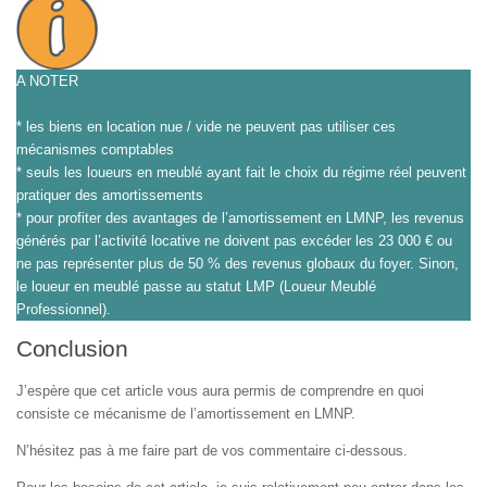
A NOTER
* les biens en location nue / vide ne peuvent pas utiliser ces
mécanismes comptables
* seuls les loueurs en meublé ayant fait le choix du régime réel peuvent
pratiquer des amortissements
* pour profiter des avantages de l’amortissement en LMNP, les revenus
générés par l’activité locative ne doivent pas excéder les 23 000 € ou
ne pas représenter plus de 50 % des revenus globaux du foyer. Sinon,
le loueur en meublé passe au statut LMP (Loueur Meublé
Professionnel).
Conclusion
J’espère que cet article vous aura permis de comprendre en quoi
consiste ce mécanisme de l’amortissement en LMNP.
N’hésitez pas à me faire part de vos commentaire ci-dessous.