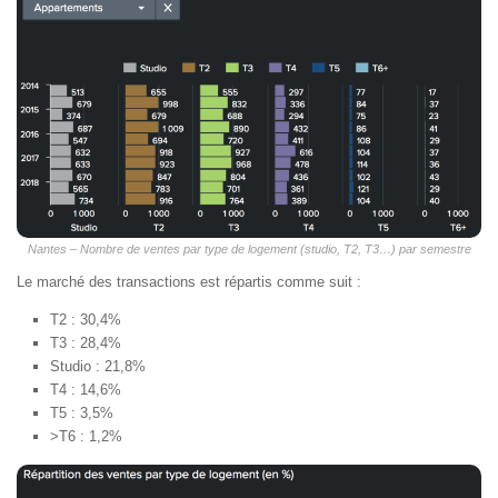
Nantes – Nombre de ventes par type de logement (studio, T2, T3…) par semestre
Le marché des transactions est répartis comme suit :
T2 : 30,4%
T3 : 28,4%
Studio : 21,8%
T4 : 14,6%
T5 : 3,5%
>T6 : 1,2%