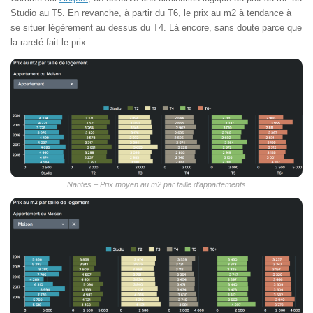
Studio au T5. En revanche, à partir du T6, le prix au m2 à tendance à
se situer légèrement au dessus du T4. Là encore, sans doute parce que
la rareté fait le prix…
Nantes – Prix moyen au m2 par taille d’appartements