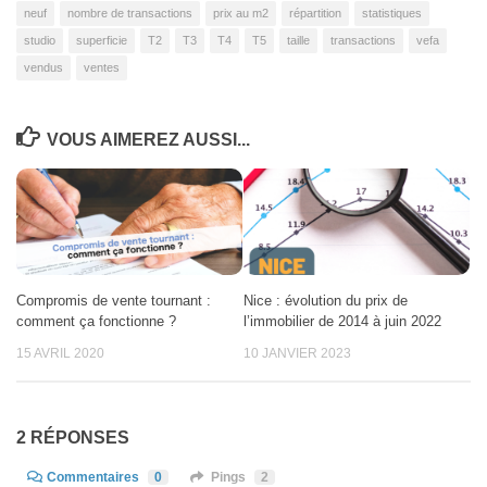
neuf
nombre de transactions
prix au m2
répartition
statistiques
studio
superficie
T2
T3
T4
T5
taille
transactions
vefa
vendus
ventes
VOUS AIMEREZ AUSSI...
Compromis de vente tournant :
Nice : évolution du prix de
comment ça fonctionne ?
l’immobilier de 2014 à juin 2022
15 AVRIL 2020
10 JANVIER 2023
2 RÉPONSES
Commentaires
0
Pings
2