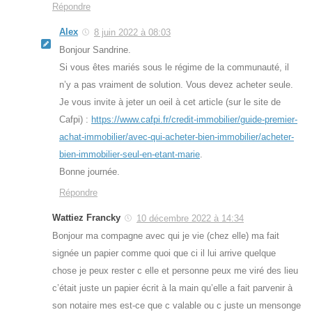
Répondre
Alex
8 juin 2022 à 08:03
Bonjour Sandrine.
Si vous êtes mariés sous le régime de la communauté, il
n’y a pas vraiment de solution. Vous devez acheter seule.
Je vous invite à jeter un oeil à cet article (sur le site de
Cafpi) :
https://www.cafpi.fr/credit-immobilier/guide-premier-
achat-immobilier/avec-qui-acheter-bien-immobilier/acheter-
bien-immobilier-seul-en-etant-marie
.
Bonne journée.
Répondre
Wattiez Francky
10 décembre 2022 à 14:34
Bonjour ma compagne avec qui je vie (chez elle) ma fait
signée un papier comme quoi que ci il lui arrive quelque
chose je peux rester c elle et personne peux me viré des lieu
c’était juste un papier écrit à la main qu’elle a fait parvenir à
son notaire mes est-ce que c valable ou c juste un mensonge